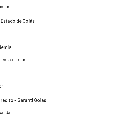
om.br
 Estado de Goiás
demia
demia.com.br
br
rédito - Garanti Goiás
com.br