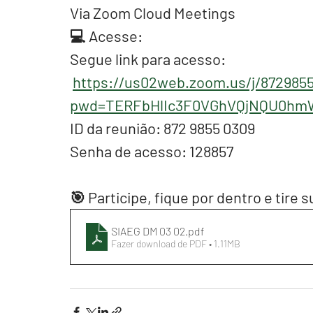
Via Zoom Cloud Meetings
💻 Acesse: 
Segue link para acesso:
https://us02web.zoom.us/j/872985
pwd=TERFbHlIc3F0VGhVQjNQU0h
ID da reunião: 872 9855 0309
Senha de acesso: 128857
🎯 Participe, fique por dentro e tire 
SIAEG DM 03 02
.pdf
Fazer download de PDF • 1.11MB